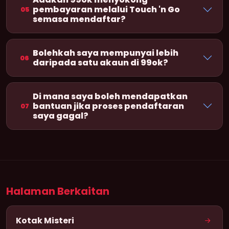
pembayaran melalui Touch 'n Go
05
semasa mendaftar?
Bolehkah saya mempunyai lebih
06
daripada satu akaun di 99ok?
Di mana saya boleh mendapatkan
bantuan jika proses pendaftaran
07
saya gagal?
Halaman Berkaitan
Kotak Misteri