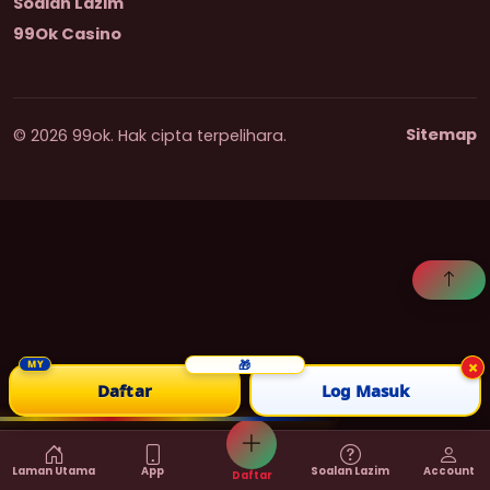
Soalan Lazim
99Ok Casino
Sitemap
© 2026 99ok. Hak cipta terpelihara.
×
Daftar
Log Masuk
Laman Utama
App
Soalan Lazim
Account
Daftar