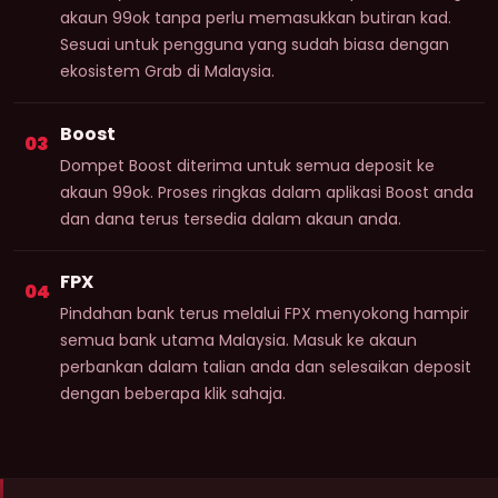
akaun 99ok tanpa perlu memasukkan butiran kad.
Sesuai untuk pengguna yang sudah biasa dengan
ekosistem Grab di Malaysia.
Boost
03
Dompet Boost diterima untuk semua deposit ke
akaun 99ok. Proses ringkas dalam aplikasi Boost anda
dan dana terus tersedia dalam akaun anda.
FPX
04
Pindahan bank terus melalui FPX menyokong hampir
semua bank utama Malaysia. Masuk ke akaun
perbankan dalam talian anda dan selesaikan deposit
dengan beberapa klik sahaja.