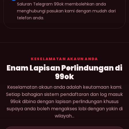
Saluran Telegram 99ok membolehkan anda
menghubungi pasukan kami dengan mudah dari
telefon anda.
KESELAMATAN AKAUN ANDA
Enam Lapisan Perlindungan di
99ok
Keselamatan akaun anda adalah keutamaan kami.
Setiap bahagian sistem pendaftaran dan log masuk
99ok dibina dengan lapisan perlindungan khusus
supaya anda boleh mengakses lobi dengan yakin di
wilayah…