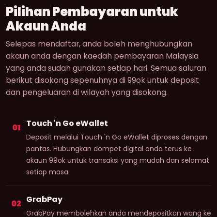
Pilihan Pembayaran untuk
Akaun Anda
Selepas mendaftar, anda boleh menghubungkan
akaun anda dengan kaedah pembayaran Malaysia
yang anda sudah gunakan setiap hari. Semua saluran
berikut disokong sepenuhnya di 99ok untuk deposit
dan pengeluaran di wilayah yang disokong.
Touch 'n Go eWallet
01
Deposit melalui Touch 'n Go eWallet diproses dengan
pantas. Hubungkan dompet digital anda terus ke
akaun 99ok untuk transaksi yang mudah dan selamat
setiap masa.
GrabPay
02
GrabPay membolehkan anda mendepositkan wang ke