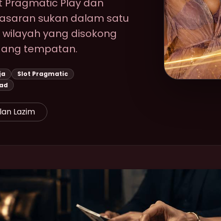
ot Pragmatic Play dan
asaran sukan dalam satu
 wilayah yang disokong
ang tempatan.
ja
Slot Pragmatic
ad
lan Lazim