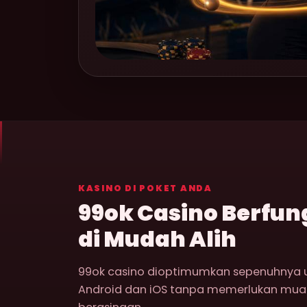
KASINO DI POKET ANDA
99ok Casino Berfun
di Mudah Alih
99ok casino dioptimumkan sepenuhnya un
Android dan iOS tanpa memerlukan muat 