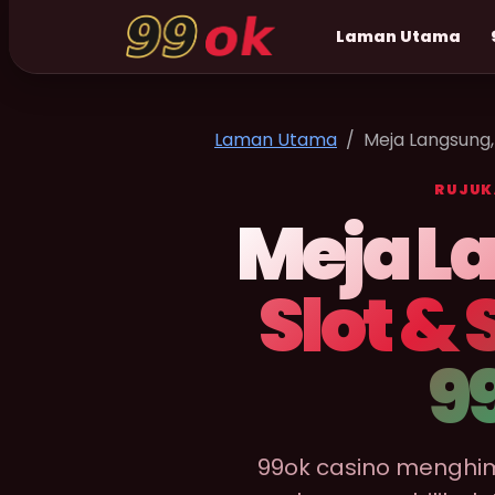
Laman Utama
99ok
Laman Utama
Meja Langsung, 
RUJUK
Meja L
Slot & 
9
99ok casino menghi