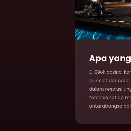
Apa yang
Di 99ok casino, k
bilik slot daripa
dalam resolusi tin
tersedia setiap 
antarabangsa bole