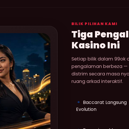
BILIK PILIHAN KAMI
Tiga Penga
Kasino Ini
Setiap bilik dalam 99ok
pengalaman berbeza — d
distrim secara masa nya
ruang arkad interaktif.
Baccarat Langsung
Evolution