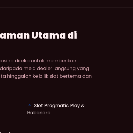
laman Utama di
 casino direka untuk memberikan
aripada meja dealer langsung yang
ta hinggalah ke bilik slot bertema dan
Slot Pragmatic Play &
Habanero