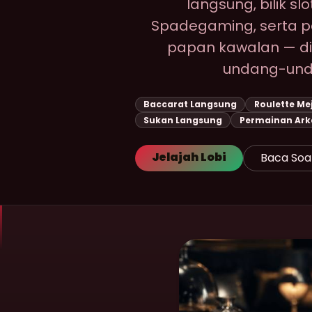
langsung, bilik sl
Spadegaming, serta p
papan kawalan — di
undang-und
Baccarat Langsung
Roulette Me
Sukan Langsung
Permainan Ark
Jelajah Lobi
Baca Soa