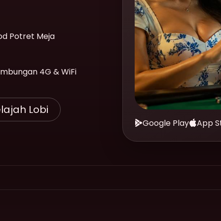
d Potret Meja
mbungan 4G & WiFi
lajah Lobi
Google Play
App S