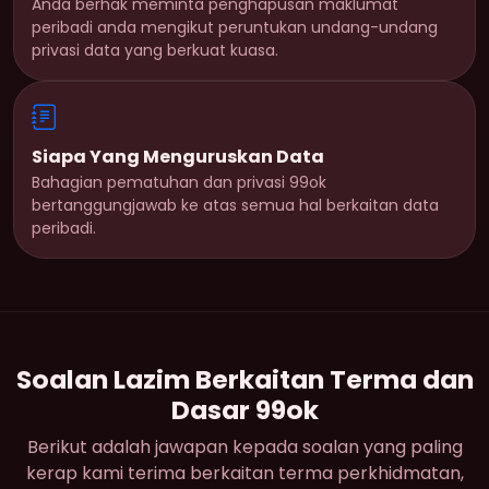
Anda berhak meminta penghapusan maklumat
peribadi anda mengikut peruntukan undang-undang
privasi data yang berkuat kuasa.
Siapa Yang Menguruskan Data
Bahagian pematuhan dan privasi 99ok
bertanggungjawab ke atas semua hal berkaitan data
peribadi.
Soalan Lazim Berkaitan Terma dan
Dasar 99ok
Berikut adalah jawapan kepada soalan yang paling
kerap kami terima berkaitan terma perkhidmatan,