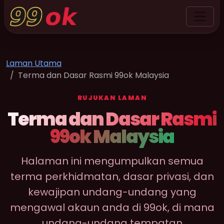
99ok
Laman Utama
Terma dan Dasar Rasmi 99ok Malaysia
RUJUKAN LAMAN
Terma dan Dasar Rasmi
99ok Malaysia
Halaman ini mengumpulkan semua
terma perkhidmatan, dasar privasi, dan
kewajipan undang-undang yang
mengawal akaun anda di 99ok, di mana
undang-undang tempatan