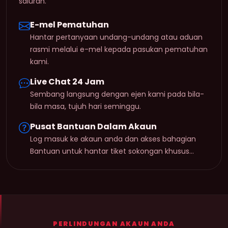
saluran.
E-mel Pematuhan
Hantar pertanyaan undang-undang atau aduan
rasmi melalui e-mel kepada pasukan pematuhan
kami.
Live Chat 24 Jam
Sembang langsung dengan ejen kami pada bila-
bila masa, tujuh hari seminggu.
Pusat Bantuan Dalam Akaun
Log masuk ke akaun anda dan akses bahagian
Bantuan untuk hantar tiket sokongan khusus…
PERLINDUNGAN AKAUN ANDA