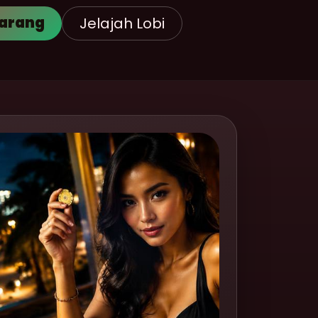
karang
Jelajah Lobi