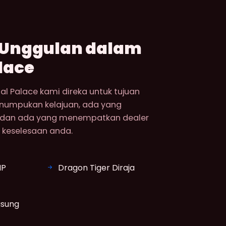
 Unggulan dalam
lace
ial Palace kami direka untuk tujuan
numpukan kelajuan, ada yang
, dan ada yang menempatkan dealer
 keselesaan anda.
IP
Dragon Tiger Diraja
gsung