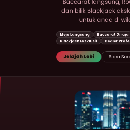
Baccarat langsung, Ro
dan bilik Blackjack eks
untuk anda di wi
Meja Langsung
Baccarat Diraja
Blackjack Eksklusif
Dealer Profe
Jelajah Lobi
Baca Soa