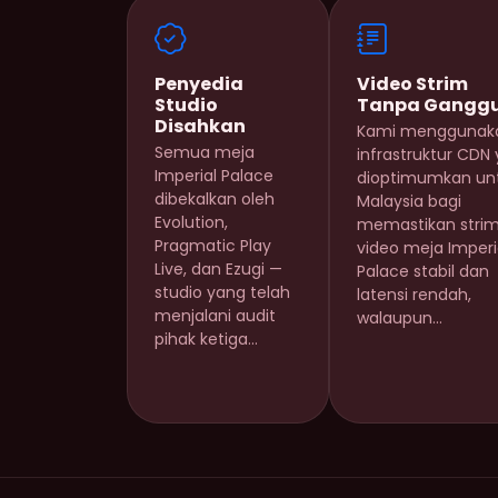
Penyedia
Video Strim
Studio
Tanpa Gangg
Disahkan
Kami menggunak
Semua meja
infrastruktur CDN
Imperial Palace
dioptimumkan un
dibekalkan oleh
Malaysia bagi
Evolution,
memastikan stri
Pragmatic Play
video meja Imperi
Live, dan Ezugi —
Palace stabil dan
studio yang telah
latensi rendah,
menjalani audit
walaupun…
pihak ketiga…