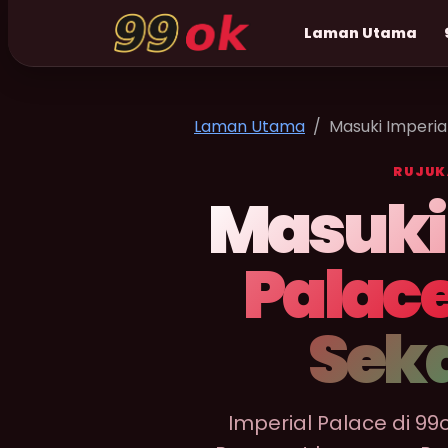
Laman Utama
99ok
Laman Utama
Masuki Imperia
RUJUK
Masuki 
Palace
Sek
Imperial Palace di 