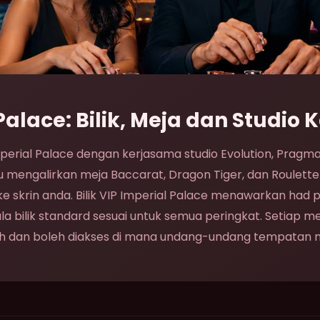
Palace: Bilik, Meja dan Studio 
rial Palace dengan kerjasama studio Evolution, Pragmati
u mengalirkan meja Baccarat, Dragon Tiger, dan Roulette 
 ke skrin anda. Bilik VIP Imperial Palace menawarkan had
la bilik standard sesuai untuk semua peringkat. Setiap me
atih dan boleh diakses di mana undang-undang tempata