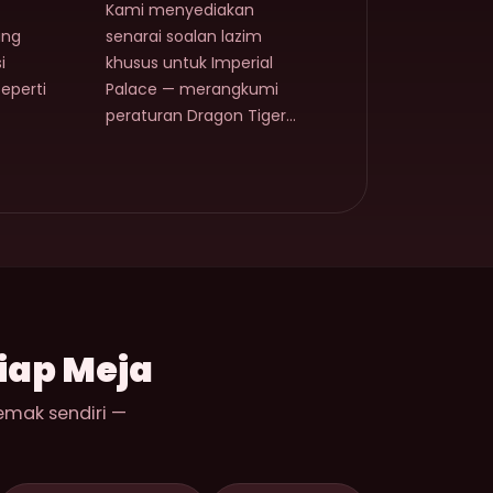
Kami menyediakan
ang
senarai soalan lazim
i
khusus untuk Imperial
seperti
Palace — merangkumi
peraturan Dragon Tiger…
iap Meja
emak sendiri —