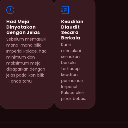
Had Meja
Keadilan
Dinyatakan
Diaudit
dengan Jelas
Secara
Berkala
Sebelum memasuki
Kami
mana-mana bilik
menjalani
Imperial Palace, had
semakan
minimum dan
berkala
maksimum meja
terhadap
dipaparkan dengan
keadilan
jelas pada ikon bilik
permainan
— anda tahu…
Imperial
Palace oleh
pihak bebas.